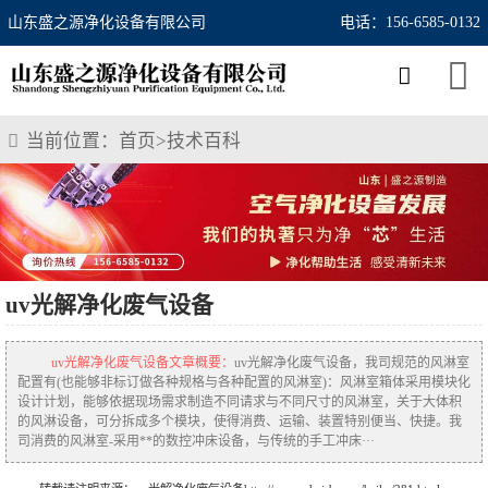
山东盛之源净化设备有限公司
电话：156-6585-0132
当前位置：
首页
>
技术百科
uv光解净化废气设备
uv光解净化废气设备文章概要：
uv光解净化废气设备，我司规范的风淋室
配置有(也能够非标订做各种规格与各种配置的风淋室)：风淋室箱体采用模块化
设计计划，能够依据现场需求制造不同请求与不同尺寸的风淋室，关于大体积
的风淋设备，可分拆成多个模块，使得消费、运输、装置特别便当、快捷。我
司消费的风淋室-采用**的数控冲床设备，与传统的手工冲床···