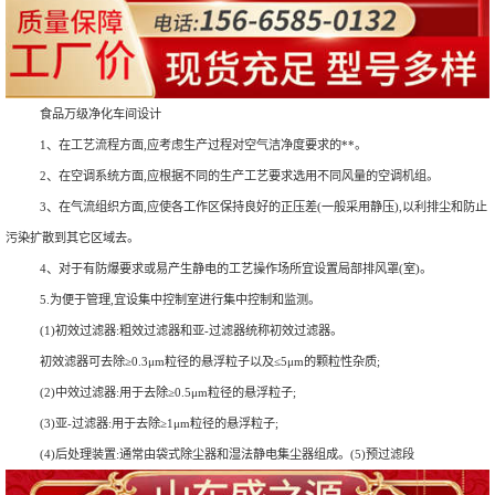
食品万级净化车间设计
1、在工艺流程方面,应考虑生产过程对空气洁净度要求的**。
2、在空调系统方面,应根据不同的生产工艺要求选用不同风量的空调机组。
3、在气流组织方面,应使各工作区保持良好的正压差(一般采用静压),以利排尘和防止
污染扩散到其它区域去。
4、对于有防爆要求或易产生静电的工艺操作场所宜设置局部排风罩(室)。
5.为便于管理,宜设集中控制室进行集中控制和监测。
(1)初效过滤器:粗效过滤器和亚-过滤器统称初效过滤器。
初效滤器可去除≥0.3μm粒径的悬浮粒子以及≤5μm的颗粒性杂质;
(2)中效过滤器:用于去除≥0.5μm粒径的悬浮粒子;
(3)亚-过滤器:用于去除≥1μm粒径的悬浮粒子;
(4)后处理装置:通常由袋式除尘器和湿法静电集尘器组成。(5)预过滤段