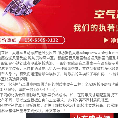
明来源：
风淋室自动感应送风没反应 潍坊货物风淋室
http://www.sdwjsb.co
动感应送风没反应 潍坊货物风淋室，智能语音风淋室和普通风淋室的区别
一般都是不锈钢或者冷轧钢板烤漆，一般的智能语音风淋室带有语音提示
吹淋除尘过程，人性化语音提示给人一种亲切感觉，并达到有效的净化效果
射至人身上，有效而迅速清除尘埃粒子，清除后的尘埃粒子再由初、-过滤
淋室材质选择说明：
大、小箱体与风淋室内部供选用的材质主要有二种：全A3冷板多层酸洗静电喷
SUS316等，厚度一般为0.8~1.5mm)。
室不同的材质会直接影响到风淋室价格成本。如：在同等尺寸与配置情况下，
大有不同，所以企业根据自身与工艺要求，选择购买不同材质风淋室。
室风淋室制作属于薄板焊接，对焊工焊接技术及打磨技术要求较高。通常
风淋室箱体质量与美观形状。原文来源：/