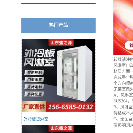
热门产品
转载请注
风淋室自
材质方面
完成整个
个方向喷
无菌室风
A、风淋室
SUS304，
B、风淋
价格成本
C、无菌
外冷板货淋室
接影响到