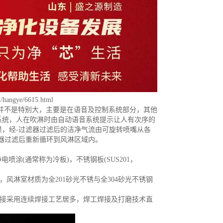
m/hangye/6615.html
并不是特别大，主要是在语音及控制系统部分，其他
系统，人在吹淋时由自动语音系统提示让人有次序的
，经-过滤器过滤后的洁净气流由可旋转喷嘴从各
器过滤后重新循环到风淋区域内。
涂(通常称为冷板)，不锈钢板(SUS201，
风淋室材质为全201砂光不锈与全304砂光不锈钢
焊接采用连续焊接工艺居多，焊工焊接及打磨技术直