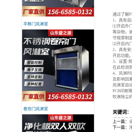
通过了解
1、具有
平移门风淋室
⑴开启外
等杂物，
守规章制度
⑵开启内
2、具有
开启功能
3、设置-
在此检测
4、风淋时
及影响因
风淋室自
PCB印
吹淋除尘
卷帘门风淋室
关键词
上一篇：
下一篇：