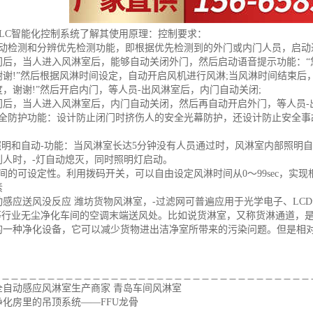
PLC智能化控制系统了解其使用原理：控制要求：
自动检测和分辨优先检测功能，即根据优先检测到的外门或内门人员，启动
门后，当人进入风淋室后，能够自动关闭外门，然后启动语音提示功能：“
谢谢!”然后根据风淋时间设定，自动开启风机进行风淋;当风淋时间结束后
，谢谢!”然后开启内门，等人员-出风淋室后，内门自动关闭;
门后，当人进入风淋室后，内门自动关闭，然后再自动开启外门，等人员-
安全防护功能：设计防止闭门时挤伤人的安全光幕防护，还设计防止安全事
。
照明和自动-功能：当风淋室长达5分钟没有人员通过时，风淋室内部照明自
到人时，-灯自动熄灭，同时照明灯启动。
间的可设定性。利用拨码开关，可以自由设定风淋时间从0～99sec，实
素
动感应送风没反应 潍坊货物风淋室，-过滤网可普遍应用于光学电子、LC
刷等行业无尘净化车间的空调末端送风处。比如说货淋室，又称货淋通道，
的一种净化设备，它可以减少货物进出洁净室所带来的污染问题。但是相
：
全自动感应风淋室生产商家 青岛车间风淋室
净化房里的吊顶系统——FFU龙骨