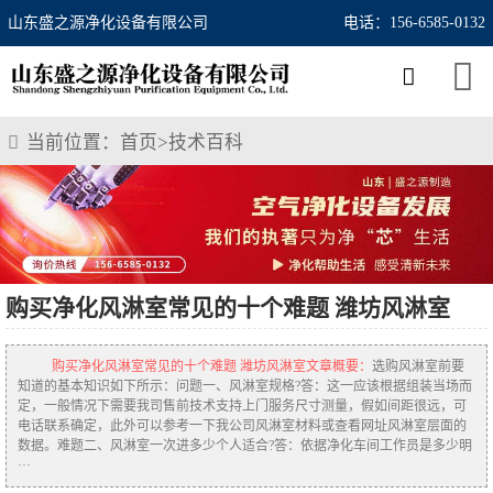
山东盛之源净化设备有限公司
电话：156-6585-0132
当前位置：
首页
>
技术百科
购买净化风淋室常见的十个难题 潍坊风淋室
购买净化风淋室常见的十个难题 潍坊风淋室文章概要：
选购风淋室前要
知道的基本知识如下所示：问题一、风淋室规格?答：这一应该根据组装当场而
定，一般情况下需要我司售前技术支持上门服务尺寸测量，假如间距很远，可
电话联系确定，此外可以参考一下我公司风淋室材料或查看网址风淋室层面的
数据。难题二、风淋室一次进多少个人适合?答：依据净化车间工作员是多少明
···