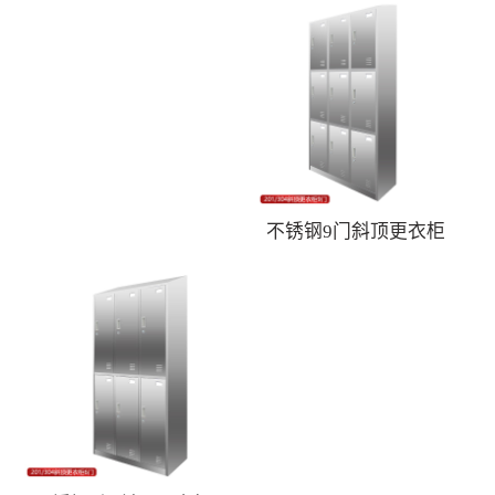
不锈钢9门斜顶更衣柜