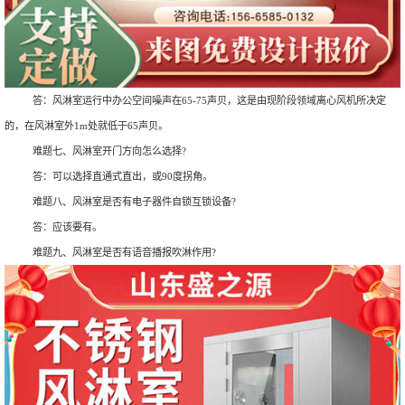
答：风淋室运行中办公空间噪声在65-75声贝，这是由现阶段领域离心风机所决定
的，在风淋室外1m处就低于65声贝。
难题七、风淋室开门方向怎么选择?
答：可以选择直通式直出，或90度拐角。
难题八、风淋室是否有电子器件自锁互锁设备?
答：应该要有。
难题九、风淋室是否有语音播报吹淋作用?