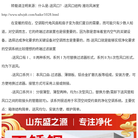
转载请注明来源：
什么是-送风口？-送风口结构 潍坊风淋室
http://www.sdwjsb.com/baike/1028.html
在变暖的现在，空调取代电风扇和扇子变为我们夏日的需要，而可能只有少数人知
道，对空调而言，它的终端过滤装置也是很重要的，因为那是意味着室内空气的关键设
备，选择达成净化要求的关键设备对空调而言是重要的，而-送风口就是能够实现净化要求
的空调系统比较理想的终端过滤装置
-送风口有Ⅰ、Ⅱ两种系列。系列Ⅰ为可替换过滤器形式，系列Ⅱ为1次性风口形式，
均为下送风。
-送风口系列Ⅰ：本风口由-过滤器、薄钢板、铝合金扩散孔板等组成，安装方便，可
方便地换过滤器。接管方式可采用上接或侧接。
-送风口系列Ⅱ：分很薄型、薄型两种。均为1次型风口，替换方便(需卸下送风管和
风口之间的软接头的管箍就可)。该系列很适用于吊顶空间受约束的净化空调系统。主要优
点：箱体结构简单，送风均匀，安装方便，维护简单。