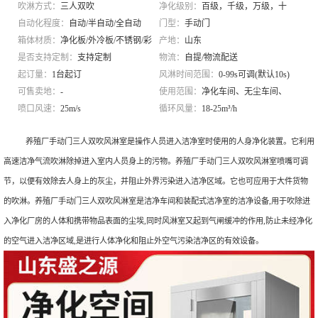
吹淋方式：
三人双吹
净化级别：
百级，千级，万级，十
自动化程度：
自动/半自动/全自动
万级
门型：
手动门
箱体材质：
净化板/外冷板/不锈钢/彩
产地：
山东
钢板
是否支持定制：
支持定制
物流：
自提/物流配送
起订量：
1台起订
风淋时间范围：
0-99s可调(默认10s)
可售卖地：
-
使用范围：
净化车间、无尘车间、
喷口风速：
25m/s
中央厨房、医院、月子中心
循环风量：
18-25m³/h
养殖厂手动门三人双吹风淋室是操作人员进入洁净室时使用的人身净化装置。它利用
高速洁净气流吹淋除掉进入室内人员身上的污物。养殖厂手动门三人双吹风淋室喷嘴可调
节，以便有效除去人身上的灰尘，并阻止外界污染进入洁净区域。它也可应用于大件货物
的吹淋。养殖厂手动门三人双吹风淋室是洁净车间和装配式洁净室的洁净设备,用于吹除进
入净化厂房的人体和携带物品表面的尘埃,同时风淋室又起到气闸缓冲的作用,防止未经净化
的空气进入洁净区域,是进行人体净化和阻止外空气污染洁净区的有效设备。