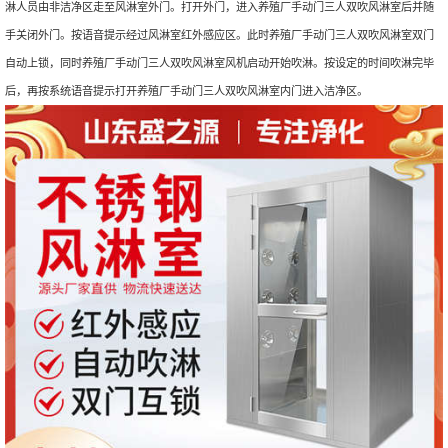
淋人员由非洁净区走至风淋室外门。打开外门，进入养殖厂手动门三人双吹风淋室后并随
手关闭外门。按语音提示经过风淋室红外感应区。此时养殖厂手动门三人双吹风淋室双门
自动上锁，同时养殖厂手动门三人双吹风淋室风机启动开始吹淋。按设定的时间吹淋完毕
后，再按系统语音提示打开养殖厂手动门三人双吹风淋室内门进入洁净区。