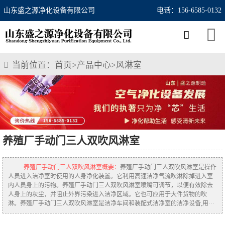
山东盛之源净化设备有限公司
电话：156-6585-0132
当前位置：
首页
>
产品中心
>
风淋室
养殖厂手动门三人双吹风淋室
养殖厂手动门三人双吹风淋室概要：
养殖厂手动门三人双吹风淋室是操作
人员进入洁净室时使用的人身净化装置。它利用高速洁净气流吹淋除掉进入室
内人员身上的污物。养殖厂手动门三人双吹风淋室喷嘴可调节，以便有效除去
人身上的灰尘，并阻止外界污染进入洁净区域。它也可应用于大件货物的吹
淋。养殖厂手动门三人双吹风淋室是洁净车间和装配式洁净室的洁净设备,用···