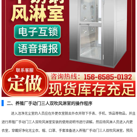
二、养殖厂手动门三人双吹风淋室的操作程序
进入洁净无尘室的人员应在外更衣室脱去外衣并除下手表、手机、饰品等物品，并且
进行养殖厂手动门三人双吹风淋室安装的使用说明书进行讲解。然后待风淋人员进入内更
衣室，穿戴好净化无尘衣、帽、口罩、手套准备进入养殖厂手动门三人双吹风淋室。预风