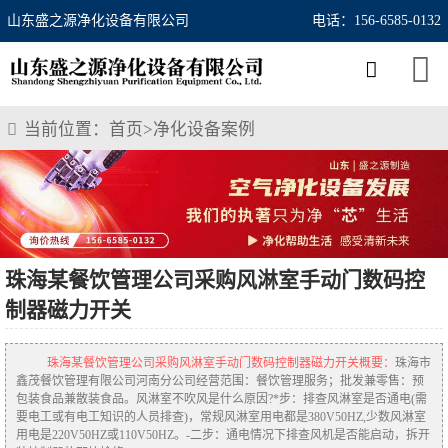
山东盛之源净化设备有限公司
电话：156-6585-0132
当前位置：
首页
>
净化设备案例
珠海某餐饮管理公司采购风淋室手动门数码控
制器磁力开关
珠海某餐饮管理公司采购风淋室手动门数码控制器磁力开关概要：
珠海市
鑫茂餐饮管理有限公司河南分公司经营范围：餐饮管理服务；批发兼零售：预
包装食品兼散装食品。风淋室不吹风是什么原因?*步：排查风淋室是否通电(需
要电工或有电工知识的人员排查)，常规风淋室用电都是380V50HZ,少数风淋室
用电是220V50HZ或110V50HZ。-二步：通电情况下排查风机是否能启动，拆开