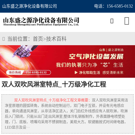
山东盛之源净化设备有限公司
电话：156-6585-0132
当前位置：
首页
>
技术百科
双人双吹风淋室特点_十万级净化工程
双人双吹风淋室特点_十万级净化工程文章概要：
双人双吹风淋室采用洁
净室原理的圆弧转角，系统自动控制运行，双门电子互锁，并设有光电感应
器，单向通道风淋室，从非洁净区进入，关门后红外线感应有人就吹淋，吹淋
后入门锁闭，只能从出门走出风淋室;整体冷轧钢板制作，外表面静电喷塑处
理，门、底板、喷嘴均采用不锈钢制造，美观大方。软键触按式时间继电器，
LED显示及设···