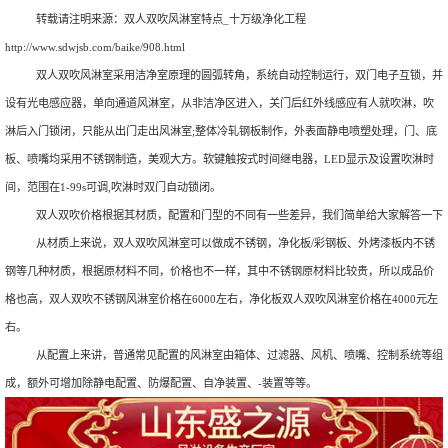
转载请注明来源：
双人双吹风淋室特点_十万级净化工程
http://www.sdwjsb.com/baike/908.html
双人双吹风淋室采用洁净室原理的圆弧转角，系统自动控制运行，双门电子互锁，并
设有光电感应器，单向通道风淋室，从非洁净区进入，关门后红外线感应有人就吹淋，吹
淋后入门锁闭，只能从出门走出风淋室;整体冷轧钢板制作，外表面静电喷塑处理，门、底
板、喷嘴均采用不锈钢制造，美观大方。软键触按式时间继电器，LED显示及设置吹淋时
间，范围在1-99s可调,吹淋时双门自动锁闭。
双人双吹价格根据其材质，配置和门型的不同有一些差异，我们简单给大家解答一下
从材质上来说，双人双吹风淋室可以做成不锈钢，净化板/彩钢板、外烤漆板内不锈
钢等几种材质，根据原材料不同，价格也不一样，其中不锈钢原材料比较贵，所以成品价
格也高，双人双吹不锈钢风淋室价格在6000左右，净化板双人双吹风淋室价格在4000元左
右。
从配置上来讲，普通常见配置的风淋室由箱体、过滤器、风机、喷嘴、控制系统等组
成，额外可增加除静电配置、防爆配置、自净装置、-装置等等。