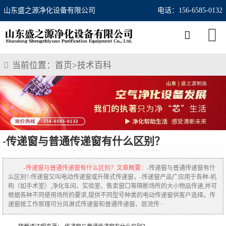
山东盛之源净化设备有限公司
电话：156-6585-0132
当前位置：
首页
>
技术百科
-传递窗与普通传递窗有什么区别？
-传递窗与普通传递窗有什么区别？文章概要：
-传递窗与普通传递窗有什
么区别?-传递窗又叫电动传递窗或升降式传递窗，-传递窗产品广应用于各种-机
构（如手术室）,净化车间、实验室、售卖窗口等隔断场所的大小物品传递,并可
根据各种不同使用场所的要求,提供不同型号种类的电动传递窗供客户选择。传
递窗按工作原理可分风淋式传递窗和普通传递窗、层流传···