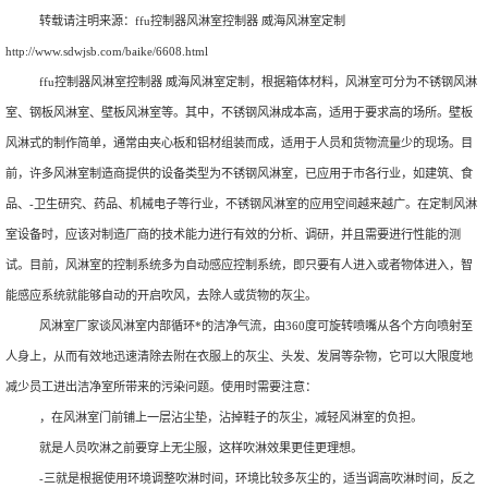
转载请注明来源：
ffu控制器风淋室控制器 威海风淋室定制
http://www.sdwjsb.com/baike/6608.html
ffu控制器风淋室控制器 威海风淋室定制，根据箱体材料，风淋室可分为不锈钢风淋
室、钢板风淋室、壁板风淋室等。其中，不锈钢风淋成本高，适用于要求高的场所。壁板
风淋式的制作简单，通常由夹心板和铝材组装而成，适用于人员和货物流量少的现场。目
前，许多风淋室制造商提供的设备类型为不锈钢风淋室，已应用于市各行业，如建筑、食
品、-卫生研究、药品、机械电子等行业，不锈钢风淋室的应用空间越来越广。在定制风淋
室设备时，应该对制造厂商的技术能力进行有效的分析、调研，并且需要进行性能的测
试。目前，风淋室的控制系统多为自动感应控制系统，即只要有人进入或者物体进入，智
能感应系统就能够自动的开启吹风，去除人或货物的灰尘。
风淋室厂家谈风淋室内部循环*的洁净气流，由360度可旋转喷嘴从各个方向喷射至
人身上，从而有效地迅速清除去附在衣服上的灰尘、头发、发屑等杂物，它可以大限度地
减少员工进出洁净室所带来的污染问题。使用时需要注意：
，在风淋室门前铺上一层沾尘垫，沾掉鞋子的灰尘，减轻风淋室的负担。
就是人员吹淋之前要穿上无尘服，这样吹淋效果更佳更理想。
-三就是根据使用环境调整吹淋时间，环境比较多灰尘的，适当调高吹淋时间，反之