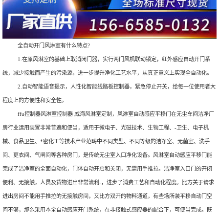
全自动开门风淋室有什么特点?
1.在原风淋室的基础上取消闭门器，实行两门风机联动锁定，红外感应自动开门系
统，减少接触而产生的污染源，进一步提升净化工艺水平，从真正意义上实现全自动化。
2.自动智能语音提示，人性化智能线路板控制器，紧急停止开关，给每一位使用者大
程度上的方便性和安全性。
ffu控制器风淋室控制器 威海风淋室定制，风淋室自动感应平移门在无尘车间洁净厂
房行业运用装置非常普遍和便当，适用于微电子、光磁技术、生物工程、-卫生、电子机
械、食品卫生、*密化工等技术产业范畴中不同类型、不同等级的洁净室、无菌室、洗手
间、更衣间、气闸间等各种房门，是传统无尘室入口净化设备。风淋室自动感应平移门能
完成了洁净室的全面自动化，门体自动开启和关闭，无需用手推拉。洁净室入口门的开闭
便利、无接触，人员及货物进出非常流利-，进步了消费工艺和自动化程度。比方关于请求
进出房间不能用手推拉的无接触房间，又比方双开的物料通道，有些场所装平移自动门空
间不够，那么采用本全自动感应开门系统，在非接触式感应器的配合下，可便当完成。既