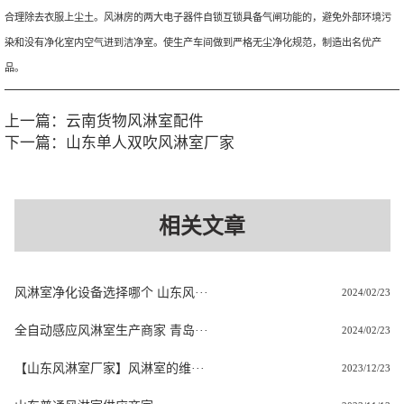
合理除去衣服上尘土。风淋房的两大电子器件自锁互锁具备气闸功能的，避免外部环境污
染和没有净化室内空气进到洁净室。使生产车间做到严格无尘净化规范，制造出名优产
品。
上一篇：
云南货物风淋室配件
下一篇：
山东单人双吹风淋室厂家
相关文章
风淋室净化设备选择哪个 山东风···
2024/02/23
全自动感应风淋室生产商家 青岛···
2024/02/23
【山东风淋室厂家】风淋室的维···
2023/12/23