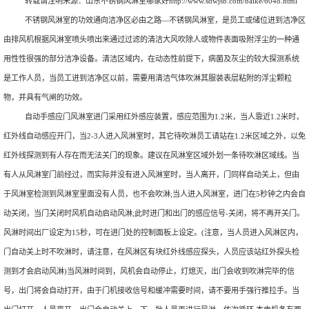
转载请注明来源：
山东不锈钢风淋室哪家好
http://www.sdwjsb.com/baike/6048.html
不锈钢风淋室的功效通向洁净区必由之路—不锈钢风淋室，是员工或储位进到洁净区
由排风机根据风淋室喷头喷出来通过过滤的清洁大风吹除人或物件表面吸附浮尘的一种通
用性性很强的部分洁净设备。清洁区域内，在动态性前提下，病菌及灰尘的较大探测系统
是工作人员，当员工进到洁净区以前，需要用清洁气体吹淋其服装表层粘附的浮尘颗粒
物，并具有气闸的功效。
自动手感应门风淋室进门采用红外感应装置，感应范围为1.2米，当人靠近1.2米时，
红外线自动感应开门，当2-3人进入风淋室时，其它待吹淋员工请站在1.2米区域之外，以免
红外线探测到有人存在而无法关门的现象。建议在风淋室区域外划一条待吹淋区域线。当
有人从风淋室门前经过，而实际并没有进入风淋室时，当人离开，门同样自动关上，但由
于风淋室检测到风淋室里面没有人员，也不会吹淋;当人进入风淋室，进门在5秒钟之内会自
动关闭，当门关闭时风机自动启动风淋;此时进门和出门的感应信号-关闭，将不再开关门。
风淋时间出厂设定为15秒，可在进门处的控制面板上设定。(注意，当人员进入风淋区内，
门自动关上时不吹淋时，请注意，在风淋区有块红外线感应探头，人员应该站红外探头检
测到才会启动风淋)当风淋时间到，风机会自动停止，灯熄灭，出门会收到吹淋完毕的信
号，出门将会自动打开，由于门机接收信号和缓冲需要时间，请不要用手强行推拉手。当