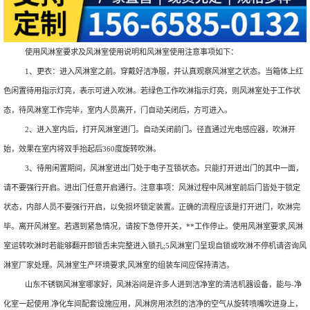
使用风淋室要求及风淋室使用说明和风淋室使用注意事项如下：
1、更衣：进入风淋室之前。穿戴好洁净服，并认真观察风淋室之状态。当箱体上红
色闲置待用指示灯亮，表示可进入吹淋。若绿色工作吹淋指示灯亮，则风淋室处于工作状
态，待风淋室工作完毕，室内人员离开，门自动关闭后，方可进入。
2、进入室内后，打开风淋室进门。自动关闭前门。径直通过光电感应器，吹淋开
始，效果在室内将双手抬起后360度旋转吹淋。
3、待用闲置期间，风淋室进出门处于电子互锁状态。只能打开进出门的其中一面，
请不要强行开启。进出门任意开启通行。注意事项：风淋过程中风淋室前后门皆处于锁定
状态，内部人员不要强行开启，以免损坏锁定装置。正确的流程应该是打开进门，吹淋完
毕。离开风淋室。若遇到紧急情况，请按下急停开关，**工作停止。使用风淋室要求,风淋
室运转吹淋时若能够翻开即锁舌未完整进入锁孔;5风淋室门呈现自锁或吹淋不停机请咨询风
淋室厂家处理。风淋室生产环境要求,风淋室的组装车间应保持清洁。
山东不锈钢风淋室哪家好，风淋浴间是许多人进到洁净室的清洁机器设备，能与-净
化室一起使用.净化车间配套设施应用，风淋房用浓烈的洁净的空气从旋转喷嘴吹进身上，