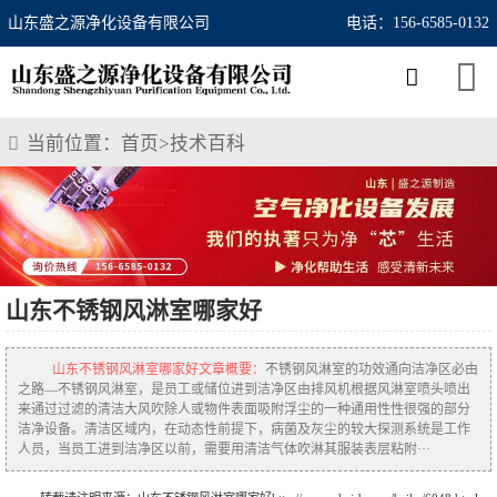
山东盛之源净化设备有限公司
电话：156-6585-0132
当前位置：
首页
>
技术百科
山东不锈钢风淋室哪家好
山东不锈钢风淋室哪家好文章概要：
不锈钢风淋室的功效通向洁净区必由
之路—不锈钢风淋室，是员工或储位进到洁净区由排风机根据风淋室喷头喷出
来通过过滤的清洁大风吹除人或物件表面吸附浮尘的一种通用性性很强的部分
洁净设备。清洁区域内，在动态性前提下，病菌及灰尘的较大探测系统是工作
人员，当员工进到洁净区以前，需要用清洁气体吹淋其服装表层粘附···