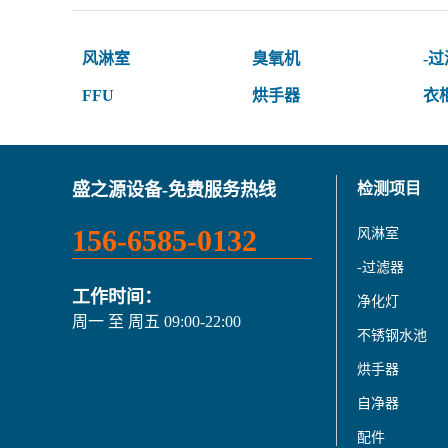
风淋室
臭氧机
-
FFU
烘手器
衣
盛之源设备-免费服务热线
检测项目
156-6585-0132
风淋室
-过滤器
工作时间：
净化灯
周一 至 周五 09:00-22:00
不锈钢水池
烘手器
自净器
配件