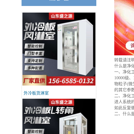
转载请注
什么是净
一、净化
10000
物粒子(
的其它参
外冷板货淋室
二、净化
进人系统
如此反复
二、什么