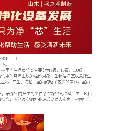
e/458.html
一下。
室内洁净度分类主要分为1级、10级、100级、
室以空气中的悬浮尘埃为控制对象，生物洁净室以悬浮生
得进入、产生、滞留于室内的粒子较少的房间。室内
气，洁净室内产生的尘粒子**净空气稀释后由回风口
风结合，再经过空调机处理后又送人室内。室内空气