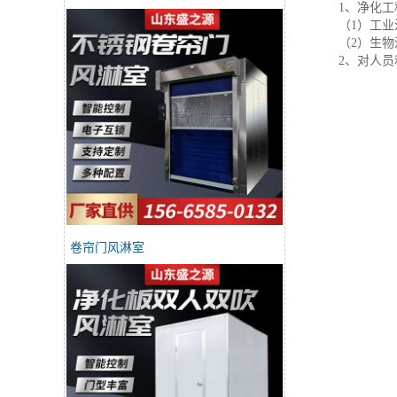
1、净化
（1）工
（2）生
2、对人
卷帘门风淋室