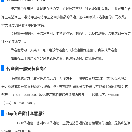
传递窗的作用是主要是用在洁净室，它是洁净室里一种必要辅助设备，主要是用在洁
净区与洁净区、非洁净区与洁净区之间小物品的传递，这样可以减少洁净室的开门次数，
**大限度的降低洁净区的污染。
传递窗一般是应用于洁净车间、生物实验室、制药厂、免疫检测等，需要达到一写洁
净**的实验室中。
传递窗分为三大类:1、电子连锁传递窗2、机械连锁传递窗3、自净式传递窗
如果按工作原理又可分风淋式传递窗、普通传递窗、层流传递窗。
传递窗一般安装多高？
传递窗就是为了后堂传递菜总的，方便为主，一般高度离地面1米，大小0.5米*0.5
米，落地式传递窗又称落地传递箱，落地式机械互锁传递窗外形尺寸12001000×1250；内
部尺寸1000×1000×1200。风淋传递窗和普通传递窗内部尺寸 一般情况下：W×D×H
（mm） 600*600*600。
dop传递窗什么意思？
DOP传递窗，也叫DOP传递箱，主要包括普通传递窗和层流传递窗，是防止洁净
室污染**有效的设备。