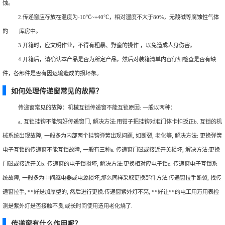
蚀。
2.传递窗应存放在温度为-10℃~+40℃，相对湿度不大于80%，无酸碱等腐蚀性气体
的 库房中。
3.开箱时，应文明作业，不得有粗暴、野蛮的操作 ，以免造成人身伤害。
4.开箱后，请确认本产品是否为所定产品，然后对装箱清单内容仔细检查是否有缺
件，各部件是否有因运输造成的损坏象。
如何处理传递窗常见的故障？
传递窗常见的故障：机械互锁传递窗不能互锁原因: 一般以两种：
a. 互锁挂钩不能钩好传递窗门, 解决方法:用钳子把挂钩对准门体卡扣扳正b. 互锁的机
械系统出现故障, 一般多为内部两个挂钩弹簧出现问题, 如断裂, 老化等, 解决方法: 更换弹簧
电子互锁的传递窗不能互锁故障, 一般有三种a. 传递窗门磁或接近开关损坏, 解决方法:更换
门磁或接近开关b. 传递窗的电子锁损坏, 解决方法:更换相对应电子锁c. 传递窗电子互锁系
统故障, 一般多为中间继电器或电源损坏,那么同样采取更换部件方法.传递窗拉手断裂, 找传
递窗拉手, **好是加厚型的, 然后进行更换.传递窗紫外灯不亮, **好让**的电工用万用表检
测是紫外灯是否接触不良,或长时间使用造用老化烧了.
传递窗有什么作用呢？