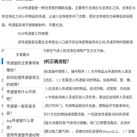
DOP传递窗是一种洁净室的辅助设备，主要用于洁净区与洁净区之间、洁净区与
非洁净区之间小件物品的传递，以减少洁净室的开门次数，把对洁净室的污染降低到低程
度。传递窗采用不锈钢板制作，平整光洁。
DOP传递窗工作原理：
该传递窗是设置在洁净室出入口或不同洁净度等级房间之间,传递货物时阻断室
内外气流贯通的装置,以防止污染空气进入较洁净区域和产生交叉污染。
文章要点
使用传递窗传递动物的正确流程？
传递窗的注意事项有
哪些？
动物实验中心传递窗间标准操作规程 1、操作程序 1.1 大件物品从传递间传入清洁
如何处理传递窗常见
区，小件物品从传递窗传入清洁区。 1.2 无需进入传递窗/间的物品，如各种袋、筐、桶、
的故障？
盒、箱等，一律不得进入。 1.3 应该进入传递窗/间的物品，如试剂瓶、试管架、内包装
传递窗有什么作用
等，应该保障干净、整洁。 1.4 外侧由洗刷人员或实验人员负责，清洁区由饲养人员或实
呢？
验人员负责。 1.5 外侧操作人员打开外门，先将物品脱去外包装，使物品尽可能单体化，
传递窗一般安装多
高？
然后用消毒剂对物品的表面进行*方位的擦抹或喷雾消毒，**后放至传递窗/间内的货架
dop传递窗什么意
上，摆放要有表面空间，使其能与消毒药液/气体充分接触，将门口喷雾消毒后，关闭外
思？
门。 1.6 打开消毒设备（或喷雾过氧乙酸气体），消毒时间应该保持30min以上。 1.7 消毒
使用传递窗传递动物