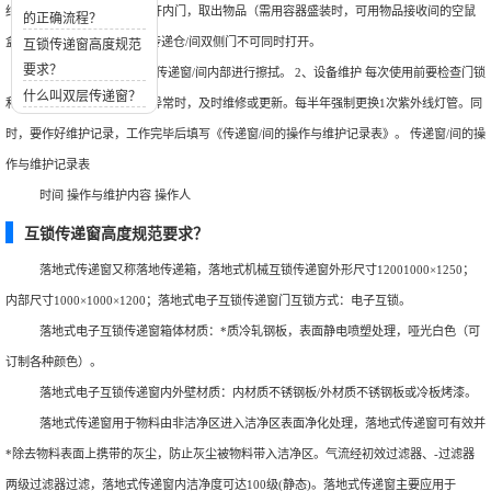
结束后，清洁区工作人员打开内门，取出物品（需用容器盛装时，可用物品接收间的空鼠
的正确流程？
盒盛装），关闭内门。 1.8 传递仓/间双侧门不可同时打开。
互锁传递窗高度规范
要求？
1.9 每周四用去污粉对传递窗/间内部进行擦拭。 2、设备维护 每次使用前要检查门锁
什么叫双层传递窗？
和消毒设备是否正常，发现异常时，及时维修或更新。每半年强制更换1次紫外线灯管。同
时，要作好维护记录，工作完毕后填写《传递窗/间的操作与维护记录表》。 传递窗/间的操
作与维护记录表
时间 操作与维护内容 操作人
互锁传递窗高度规范要求？
落地式传递窗又称落地传递箱，落地式机械互锁传递窗外形尺寸12001000×1250；
内部尺寸1000×1000×1200；落地式电子互锁传递窗门互锁方式：电子互锁。
落地式电子互锁传递窗箱体材质：*质冷轧钢板，表面静电喷塑处理，哑光白色（可
订制各种颜色）。
落地式电子互锁传递窗内外壁材质：内材质不锈钢板/外材质不锈钢板或冷板烤漆。
落地式传递窗用于物料由非洁净区进入洁净区表面净化处理，落地式传递窗可有效并
*除去物料表面上携带的灰尘，防止灰尘被物料带入洁净区。气流经初效过滤器、-过滤器
两级过滤器过滤，落地式传递窗内洁净度可达100级(静态)。落地式传递窗主要应用于