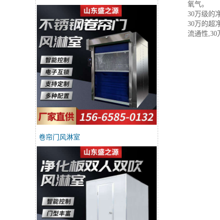
氧气。
30万级的
30万的
流通性,3
卷帘门风淋室