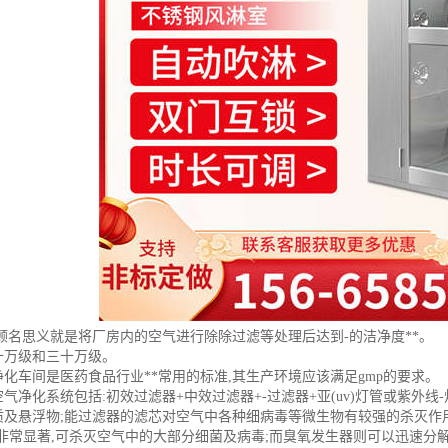
顾名思义就是将厂房内的空气进行除除过滤等处理后达到-的洁净度**。
十万级和三十万级。
化车间是医药食品行业**常用的标准,其生产环境应该满足gmp的要求。
气净化系统包括:初效过滤器+中效过滤器+-过滤器+亚(uv)灯管或紫外
质及悬浮物;能过滤器的滤芯对空气中各种细病毒等微生物有较强的杀灭作用
果非常显著,可杀灭空气中的大部分细菌及病毒;而臭氧发生器则可以迅速分