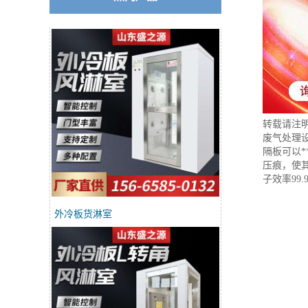
转载请注
废气处理
隔板可以*
压痕，使
子效率99.
外冷板货淋室