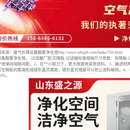
明来源：
废气处理设备酸雾净化塔
http://www.sdwjsb.com/baike/356.html
设备酸雾净化塔，-过滤器厂家|无隔板-过滤器标准规格尺寸参数：有隔板
*地保持褶层间距。2、在**小阻力下，更大限度地采用滤料。3、器滤材
其在隔板的尾端形成锲形盒式褶层，锲形盒式褶层可以防止滤料破损。4、在
99%。