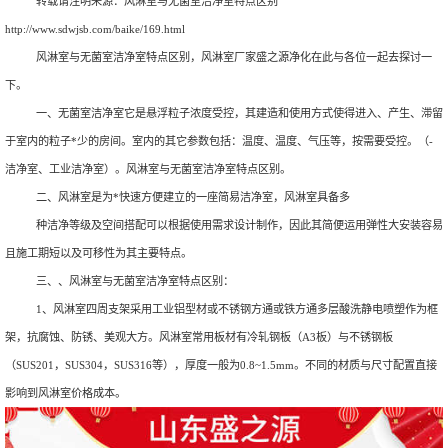
转载请注明来源：
风淋室与无菌室洁净室特点区别
http://www.sdwjsb.com/baike/169.html
风淋室与无菌室洁净室特点区别，风淋室厂家盛之源净化在此与各位一起去探讨一
下。
一、无菌室洁净室它是悬浮粒子浓度受控，其建造和使用方式使得进入、产生、滞留
于室内的粒子*少的房间。室内的其它参数包括：温度、温度、气压等，按需要受控。（-
洁净室、工业洁净室）。风淋室与无菌室洁净室特点区别。
二、风淋室是为*快速方便建立的一座简易洁净室，风淋室具备多
种洁净等级及空间搭配可以根据使用需求设计制作，因此其简便运用弹性大安装容易
且施工期短以及可移性为其主要特点。
三、、风淋室与无菌室洁净室特点区别：
1、风淋室四周支架采用工业铝型材或不锈钢方通或铁方通多层酸洗静电喷塑作为框
架，抗腐蚀、防锈、美观大方。风淋室常用板材有冷轧钢板（A3板）与不锈钢板
（SUS201，SUS304，SUS316等），厚度一般为0.8~1.5mm。不同的材质与尺寸配置直接
影响到风淋室价格成本。