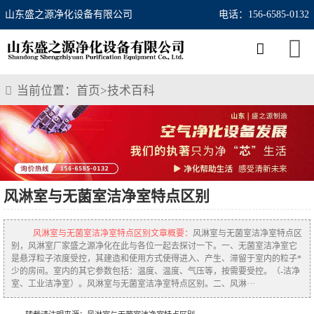
山东盛之源净化设备有限公司
电话：156-6585-0132
当前位置：
首页
>
技术百科
风淋室与无菌室洁净室特点区别
风淋室与无菌室洁净室特点区别文章概要：
风淋室与无菌室洁净室特点区
别，风淋室厂家盛之源净化在此与各位一起去探讨一下。一、无菌室洁净室它
是悬浮粒子浓度受控，其建造和使用方式使得进入、产生、滞留于室内的粒子*
少的房间。室内的其它参数包括：温度、温度、气压等，按需要受控。（-洁净
室、工业洁净室）。风淋室与无菌室洁净室特点区别。二、风淋···