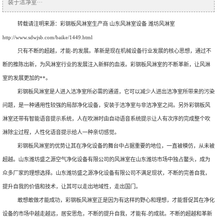
装于洁净室···
转载请注明来源：
彩钢板风淋室生产商 山东风淋室设备 潍坊风淋室
http://www.sdwjsb.com/baike/1449.html
只有不断的超越，才能-的发展。革新是现在机械设备行业发展的核心思想，通过不
断的推陈出新，为风淋室行业的发展注入新鲜的血液。彩钢板风淋室的不断革新，让风淋
室的发展更加的**。
彩钢板风淋室是人进入洁净室所必需的通道，它可以减少人进出洁净室所带来的污染
问题，是一种通用性较强的局部净化设备，安装于洁净室与非洁净室之间。另外彩钢板风
淋室还带有智能语音提示系统，人在吹淋时由自动语音系统提示让人有次序的完成整个吹
淋除尘过程，人性化语音提示给人一种亲切感觉。
彩钢板风淋室的优势让其在净化设备的舞台中占据重要的地位，一直被模仿，从未被
超越。山东潍坊盛之源空气净化设备有限公司的风淋室在山东潍坊市场中独占鳌头，成为
众多厂家的理想选择。山东潍坊盛之源净化设备有限公司不满足现状，不断的完善自我，
提升自我的价值和技术，让其可以走出地域性，走出国门。
敢想敢做才能成功，彩钢板风淋室正是因为有这样的野心和理想，才能督促其在净化
设备的市场中越走越远，居安思危，不断的提升自我，才能有-的成就。不断的超越和革新