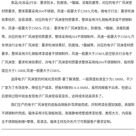
食品(化妆品)行业：要求防水，防腐蚀，*酸碱，消毒防菌等，对应的电子厂风淋室
材质要求，整体需要采用304不锈钢，风速一般要大于22M/S;光电，微电子行业：要求吹淋
效果较好，容易清理，对应的电子厂风淋室材质要求，整体采用冷扎钢板烤漆或不锈钢制
作，风速一般要大于25M/S;-行业:：要求电子厂风淋室防水，防腐蚀，*酸碱，消毒防菌
等，对应的电子厂风淋室材质要求，整体采用纯304不锈钢制作，风速一般要大于25M/S;汽
车喷涂行业电子厂风淋室：要求吹淋效果好，防腐蚀，*酸碱等，对应的电子厂风淋室材质
要求，整体采用冷扎钢板烤漆或者不锈钢制作，风速一般要大于25M/S;航空航天行业电子
厂风淋室：要求吹淋效果好，对电子厂风淋室材质要求整体采用纯304不锈钢制作，板材厚
度应大于1.5MM,风速一般要大于25M/S。
选择电子厂风淋室的时候对其材质-要了解清楚，一般厚度标准至少为1.0MM，不少
厂家为了市场竞争，降低生产成本，把板材做到0.6-0.8MM，虽然肉眼看不出来，但是以
后使用过程中就会发现电子厂风淋室容易变形，这样成本就高得多了。
我们生产的电子厂风淋室的底板由钢板折弯焊接而成，并附烤漆处理加强筋，表面附
不锈钢制作而成。箱体采用冷轧钢板制造，表面静电喷塑或烤漆处理，美观大方，内底板
全不锈钢板制做*摩擦，易清洁。箱体主材及外形尺寸可根据客户要求定制。