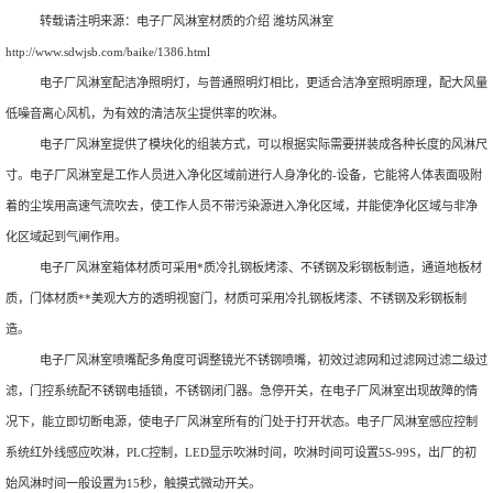
转载请注明来源：
电子厂风淋室材质的介绍 潍坊风淋室
http://www.sdwjsb.com/baike/1386.html
电子厂风淋室配洁净照明灯，与普通照明灯相比，更适合洁净室照明原理，配大风量
低噪音离心风机，为有效的清洁灰尘提供率的吹淋。
电子厂风淋室提供了模块化的组装方式，可以根据实际需要拼装成各种长度的风淋尺
寸。电子厂风淋室是工作人员进入净化区域前进行人身净化的-设备，它能将人体表面吸附
着的尘埃用高速气流吹去，使工作人员不带污染源进入净化区域，并能使净化区域与非净
化区域起到气闸作用。
电子厂风淋室箱体材质可采用*质冷扎钢板烤漆、不锈钢及彩钢板制造，通道地板材
质，门体材质**美观大方的透明视窗门，材质可采用冷扎钢板烤漆、不锈钢及彩钢板制
造。
电子厂风淋室喷嘴配多角度可调整镜光不锈钢喷嘴，初效过滤网和过滤网过滤二级过
滤，门控系统配不锈钢电插锁，不锈钢闭门器。急停开关，在电子厂风淋室出现故障的情
况下，能立即切断电源，使电子厂风淋室所有的门处于打开状态。电子厂风淋室感应控制
系统红外线感应吹淋，PLC控制，LED显示吹淋时间，吹淋时间可设置5S-99S，出厂的初
始风淋时间一般设置为15秒，触摸式微动开关。