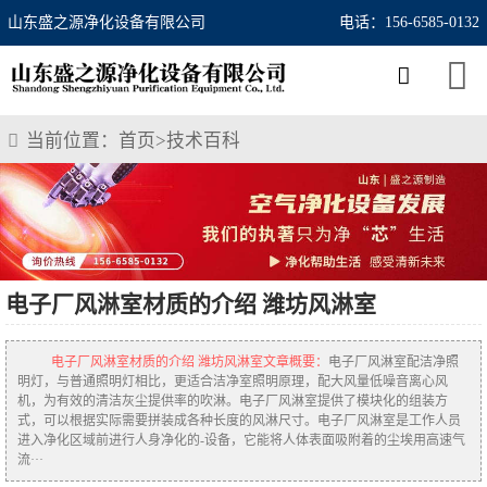
山东盛之源净化设备有限公司
电话：156-6585-0132
当前位置：
首页
>
技术百科
电子厂风淋室材质的介绍 潍坊风淋室
电子厂风淋室材质的介绍 潍坊风淋室文章概要：
电子厂风淋室配洁净照
明灯，与普通照明灯相比，更适合洁净室照明原理，配大风量低噪音离心风
机，为有效的清洁灰尘提供率的吹淋。电子厂风淋室提供了模块化的组装方
式，可以根据实际需要拼装成各种长度的风淋尺寸。电子厂风淋室是工作人员
进入净化区域前进行人身净化的-设备，它能将人体表面吸附着的尘埃用高速气
流···