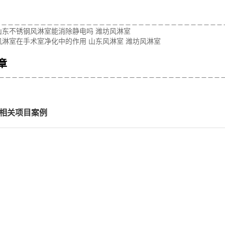
：
山东不锈钢风淋室能消除静电吗 潍坊风淋室
风淋室在手术室净化中的作用 山东风淋室 潍坊风淋室
章
相关项目案例