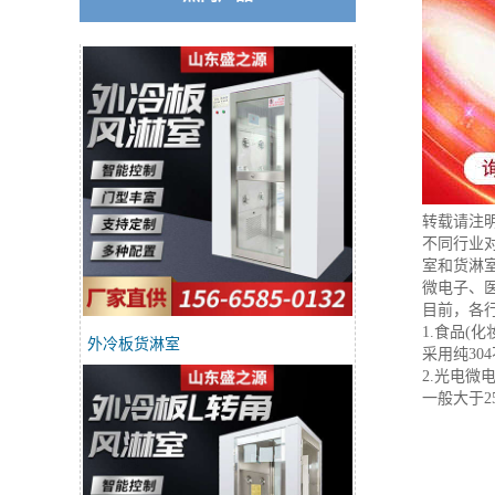
转载请注
不同行业
室和货淋
微电子、
目前，各
1.食品(
外冷板货淋室
采用纯30
2.光电
一般大于25