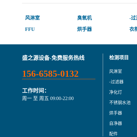
风淋室
臭氧机
-
FFU
烘手器
衣
盛之源设备-免费服务热线
检测项目
156-6585-0132
风淋室
-过滤器
工作时间：
净化灯
周一 至 周五 09:00-22:00
不锈钢水池
烘手器
自净器
配件