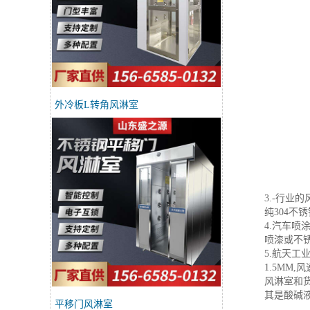
外冷板L转角风淋室
3.-行
纯304不锈
4.汽车
喷漆或不锈
5.航天工
1.5MM,
风淋室和
其是酸碱
平移门风淋室