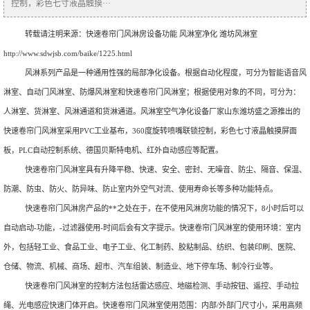
控制，彩色七寸液晶触摸···
转载请注明来源：
快速卷帘门风淋房设备功能 风淋室净化 潍坊风淋室
http://www.sdwjsb.com/baike/1225.html
风淋系列产品是一种通用性强的局部净化设备。根据自动化程度，可分为智能语音风
淋室、自动门风淋室、防爆风淋室和快速卷帘门风淋室；根据使用对象的不同，可分为：
人淋室、货淋室、风淋通道和货淋通道。风淋室空气净化设备厂家山东潍坊盛之源推出的
快速卷帘门风淋室采用PVC工业基布，360度旋转喷嘴联锁控制，彩色七寸液晶触摸屏面
板，PLC自动控制系统、德国贝斯特电机、红外自动感应等配置。
快速卷帘门风淋室具有升降平稳、快速、安全、密封、无噪音、防尘、隔音、保温、
防潮、防虫、防火、防异味、防止室内外空气对流、使用寿命长等多种功能特点。
快速卷帘门风淋房产品的**之处在于，在不使用风淋房功能的情况下，8小时后可以
自动启动-功能，-过滤器使用-时间后会有文字提示。快速卷帘门风淋室的使用环境：室内
外，包括轻工业、食品工业、电子工业、化工制药、胶粘制品、纺织、包装印刷、医院、
仓储、物流、机械、商场、超市、汽车组装、制造业、地下停车场、制冷行业等。
快速卷帘门风淋室的控制方法包括雷达感应、地磁检测、手动按钮、遥控、手动拉
绳、光电感应快速门体开启。快速卷帘门风淋室使用范围：内部/外部门尺寸小，采用高频