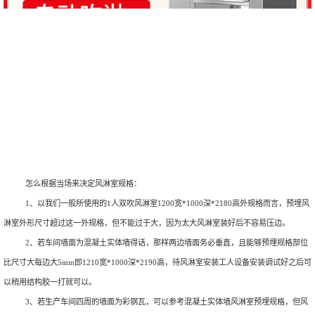
怎么根据当场来决定风淋室规格：
1、以我们一般所使用的1人双吹风淋室1200宽*1000深*2180高外规格而言，预埋风
淋室外形尺寸超过这一外规格，但不能过于大，因为太大风淋室装好后不容易压边。
2、若车间墙面为混凝土实体墙得话，那样两边墙面务必垂直，且能够预埋规格部位
比尺寸大每边大5mm即1210宽*1000深*2190高，待风淋室安装工人设备安装调试好之后可
以稍用结构胶一打就可以。
3、若生产车间四周的墙面为彩钢瓦，可以参考混凝土实体墙风淋室预埋规格，但风