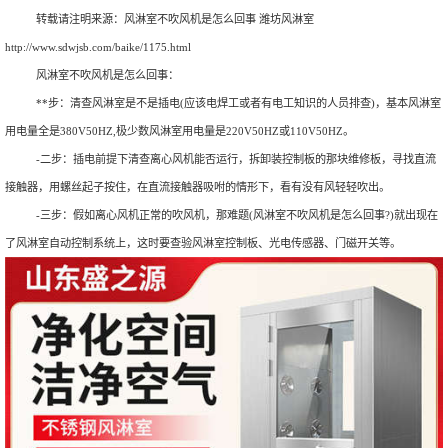
转载请注明来源：
风淋室不吹风机是怎么回事 潍坊风淋室
http://www.sdwjsb.com/baike/1175.html
风淋室不吹风机是怎么回事：
**步：清查风淋室是不是插电(应该电焊工或者有电工知识的人员排查)，基本风淋室
用电量全是380V50HZ,极少数风淋室用电量是220V50HZ或110V50HZ。
-二步：插电前提下清查离心风机能否运行，拆卸装控制板的那块维修板，寻找直流
接触器，用螺丝起子按住，在直流接触器吸咐的情形下，看有没有风轻轻吹出。
-三步：假如离心风机正常的吹风机，那难题(风淋室不吹风机是怎么回事?)就出现在
了风淋室自动控制系统上，这时要查验风淋室控制板、光电传感器、门磁开关等。