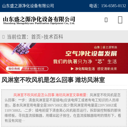
山东盛之源净化设备有限公司
电话：156-6585-0132
当前位置：
首页
>
技术百科
风淋室不吹风机是怎么回事 潍坊风淋室
风淋室不吹风机是怎么回事 潍坊风淋室文章概要：
风淋室不吹风机是怎
么回事：**步：清查风淋室是不是插电(应该电焊工或者有电工知识的人员排
查)，基本风淋室用电量全是380V50HZ,极少数风淋室用电量是220V50HZ或
110V50HZ。-二步：插电前提下清查离心风机能否运行，拆卸装控制板的那块
维修板，寻找直流接触器，用螺丝起子按住，在直流接触器吸咐的情形下，看
有没有风轻···