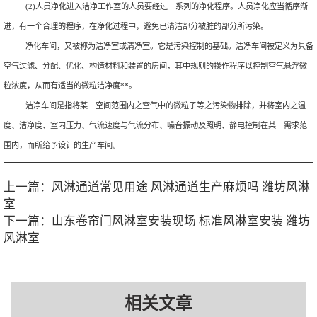
(2)人员净化进入洁净工作室的人员要经过一系列的净化程序。人员净化应当循序渐
进，有一个合理的程序，在净化过程中，避免已清洁部分被脏的部分所污染。
净化车间，又被称为洁净室或清净室。它是污染控制的基础。洁净车间被定义为具备
空气过滤、分配、优化、构造材料和装置的房间，其中规则的操作程序以控制空气悬浮微
粒浓度，从而有适当的微粒洁净度**。
洁净车间是指将某一空间范围内之空气中的微粒子等之污染物排除，并将室内之温
度、洁净度、室内压力、气流速度与气流分布、噪音振动及照明、静电控制在某一需求范
围内，而所给予设计的生产车间。
上一篇：
风淋通道常见用途 风淋通道生产麻烦吗 潍坊风淋
室
下一篇：
山东卷帘门风淋室安装现场 标准风淋室安装 潍坊
风淋室
相关文章