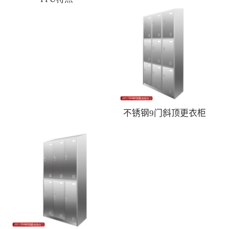
不锈钢9门斜顶更衣柜