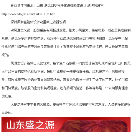
转载请注明来源：
山东-送风口空气净化设备箱体设计 潍坊风淋室
http://www.sdwjsb.com/baike/1106.html
探讨风淋室箱体设计及里面过滤器说明
对风淋室来说一般都采用有隔板过滤器，阻力小风量大，控制电路一般都是集成控制
系统，是风淋室用的控制电路，有急停手动启动风淋时间调节等模块组成，风淋室些小配
件比如闭门器光电感应器电锁等质量往往关系到整个风淋室的正常运行，所以也是不容忽
视的。
风淋室设计箱体出入比较大，每个生产商依据不同的设计经验和成本定位所出厂的风
淋产品里面的结构也有所不同，按照行业规范一般要有静压箱、风机缓冲垫、风机软接
头、双吹或者三吹的话要有导风管等结构，再要说的就是一些手工做工的工艺，比如门框
和门协调度，玻璃胶的密封和美观程度，还有后期的清洁工作等等都是一个公司服务理念
的反映。
人是洁净室中主要的污染源，要获得生产环境所需要的空气洁净度，人员的净化是很
重要的。