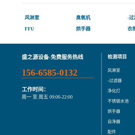
风淋室
臭氧机
-
FFU
烘手器
衣
盛之源设备-免费服务热线
检测项目
156-6585-0132
风淋室
-过滤器
工作时间：
净化灯
周一 至 周五 09:00-22:00
不锈钢水池
烘手器
自净器
配件