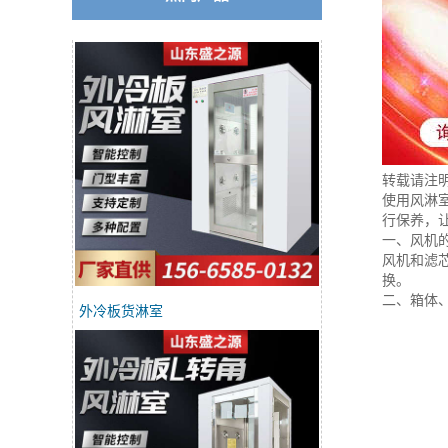
转载请注
使用风淋
行保养，
一、风机
风机和滤
换。
二、箱体
外冷板货淋室