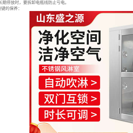
室长期停放时，要拆卸电瓶线防止亏电。
按键的保养：