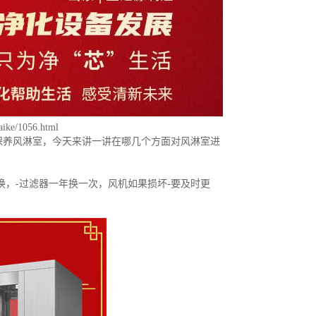
aike/1056.html
保养风淋室，今天来讲一讲在哪几个方面对风淋室进
换，-过滤器一年换一次，风机如果损坏-要及时更