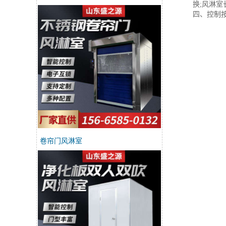
换;风淋
四、控制
卷帘门风淋室