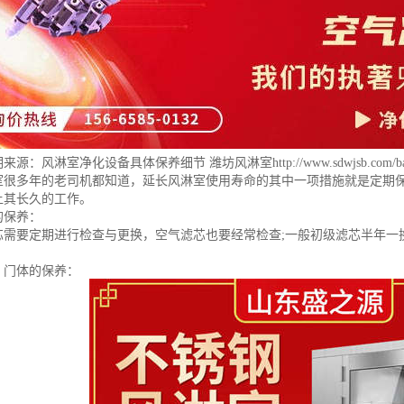
明来源：
风淋室净化设备具体保养细节 潍坊风淋室
http://www.sdwjsb.com/b
室很多年的老司机都知道，延长风淋室使用寿命的其中一项措施就是定期
让其长久的工作。
的保养：
芯需要定期进行检查与更换，空气滤芯也要经常检查;一般初级滤芯半年一
、门体的保养：