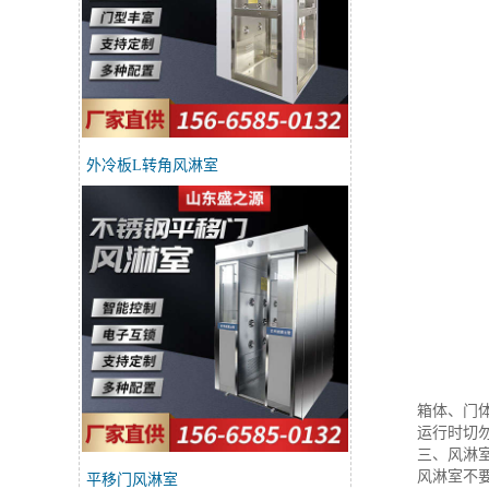
外冷板L转角风淋室
箱体、门
运行时切
三、风淋
风淋室不
平移门风淋室