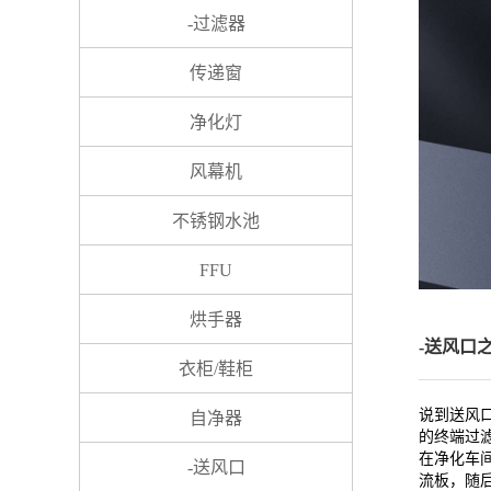
-过滤器
传递窗
净化灯
风幕机
不锈钢水池
FFU
烘手器
-送风口
衣柜/鞋柜
说到送风
自净器
的终端过
在净化车
-送风口
流板，随