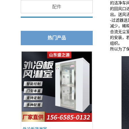
的洁净车
配件
的回风口
出。送风
-过滤器
减少，稀
合流无尘
热门产品
的安装，
组织。
所以为了