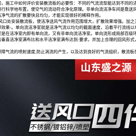
间，施工中如何评价安装散流板的必要性：不同的气流流型能达到不同的洁
进行科学地布置，使空气的流动符合净化原理。非单向流洁净车间是靠送
洁净气流的扩散要快且均匀，才能实现很好的稀释作用。
送风口处安装散流板，使洁净送风气流作用范围增大，扩散效果增强。加之
释效果-。单向流洁净室就是洁净气流以均匀的截面速度，沿着平行流线以
室是在洁净室内即有单向流，又有非单向流洁净室。单向流形成局部百级环
若垂直洁净室满布比和水平洁净室满布达到-要求，并加上合理的回风形式
保障气流的喷射速度,防止涡流的产生，以及达到良好的气流组织，散流板