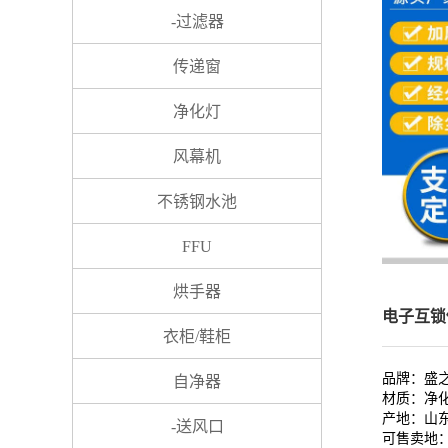
-过滤器
传递窗
净化灯
风幕机
不锈钢水池
FFU
烘手器
电子互锁
衣柜/鞋柜
品牌：
盛
自净器
材质：
净
产地：
山
-送风口
可售卖地