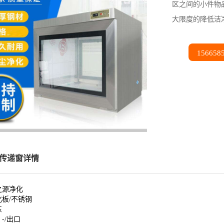
区之间的小件物
大限度的降低洁
156658
传递窗详情
之源净化
化板/不锈钢
东
：
-/出口