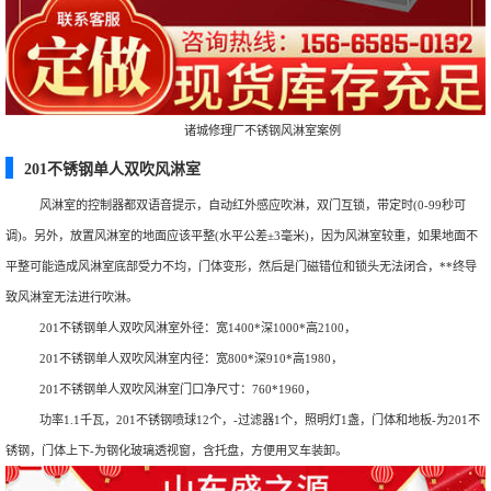
诸城修理厂不锈钢风淋室案例
201不锈钢单人双吹风淋室
风淋室的控制器都双语音提示，自动红外感应吹淋，双门互锁，带定时(0-99秒可
调)。另外，放置风淋室的地面应该平整(水平公差±3毫米)，因为风淋室较重，如果地面不
平整可能造成风淋室底部受力不均，门体变形，然后是门磁错位和锁头无法闭合，**终导
致风淋室无法进行吹淋。
201不锈钢单人双吹风淋室外径：宽1400*深1000*高2100，
201不锈钢单人双吹风淋室内径：宽800*深910*高1980，
201不锈钢单人双吹风淋室门口净尺寸：760*1960，
功率1.1千瓦，201不锈钢喷球12个，-过滤器1个，照明灯1盏，门体和地板-为201不
锈钢，门体上下-为钢化玻璃透视窗，含托盘，方便用叉车装卸。