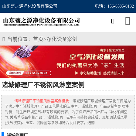
山东盛之源净化设备有限公司
电话：156-6585-0132
当前位置：
首页
>
净化设备案例
诸城修理厂不锈钢风淋室案例
诸城修理厂不锈钢风淋室案例概要：
诸城修理厂诸城修理厂净化车间是为
了满足生产诸城修理厂产品工艺需求的洁净室，诸城修理厂产品从制备到器件
封装，对生产环境空气-都有较高的要求，为了保障产品的出厂-，净化车间空
气-关系着成品率和产品-。诸城修理厂洁净车间装修完成后，现场调试后风量
(换气次数)、压差、沉降菌等参数均符合设计要求，选购···
诸城修理厂