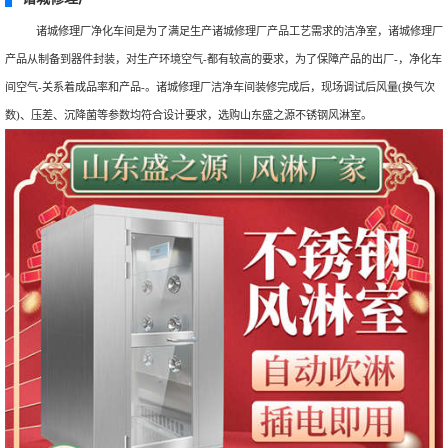
诸城修理厂净化车间是为了满足生产诸城修理厂产品工艺需求的洁净室，诸城修理厂
产品从制备到器件封装，对生产环境空气-都有较高的要求，为了保障产品的出厂-，净化车
间空气-关系着成品率和产品-。诸城修理厂洁净车间装修完成后，现场调试后风量(换气次
数)、压差、沉降菌等参数均符合设计要求，选购山东盛之源不锈钢风淋室。