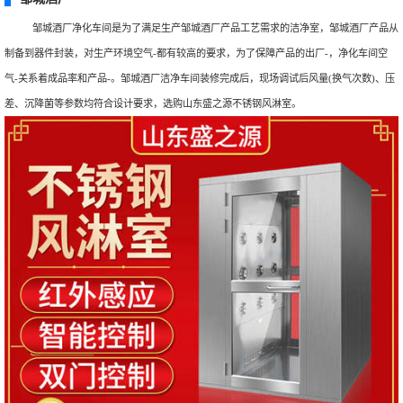
邹城酒厂净化车间是为了满足生产邹城酒厂产品工艺需求的洁净室，邹城酒厂产品从
制备到器件封装，对生产环境空气-都有较高的要求，为了保障产品的出厂-，净化车间空
气-关系着成品率和产品-。邹城酒厂洁净车间装修完成后，现场调试后风量(换气次数)、压
差、沉降菌等参数均符合设计要求，选购山东盛之源不锈钢风淋室。