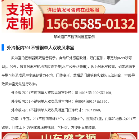
邹城酒厂不锈钢风淋室案例
外冷板内201不锈钢单人双吹风淋室
风淋室的控制器都双语音提示，自动红外感应吹淋，双门互锁，带定时(0-99秒可
调)。另外，放置风淋室的地面应该平整(水平公差±3毫米)，因为风淋室较重，如果地面不
平整可能造成风淋室底部受力不均，门体变形，然后是门磁错位和锁头无法闭合，**终导
致风淋室无法进行吹淋。
外冷板内201不锈钢单人双吹风淋室外径：宽1400*深1000*高2100，
外冷板内201不锈钢单人双吹风淋室内径：宽800*深910*高1980，
外冷板内201不锈钢单人双吹风淋室门口净尺寸：760*1960，
功率1.1千瓦，201不锈钢喷球12个，-过滤器1个，照明灯1盏，门体和地板-为201不
锈钢，门体上下-为钢化玻璃透视窗，含托盘，方便用叉车装卸。