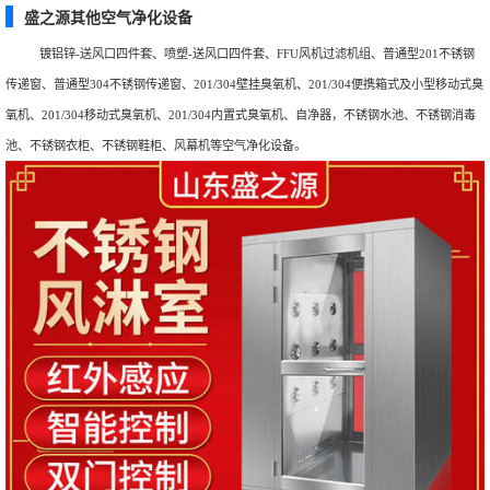
盛之源其他空气净化设备
镀铝锌-送风口四件套、喷塑-送风口四件套、FFU风机过滤机组、普通型201不锈钢
传递窗、普通型304不锈钢传递窗、201/304壁挂臭氧机、201/304便携箱式及小型移动式臭
氧机、201/304移动式臭氧机、201/304内置式臭氧机、自净器，不锈钢水池、不锈钢消毒
池、不锈钢衣柜、不锈钢鞋柜、风幕机等空气净化设备。