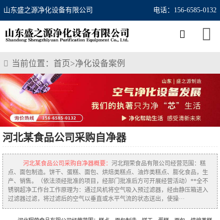
山东盛之源净化设备有限公司
电话：156-6585-0132
当前位置：
首页
>
净化设备案例
河北某食品公司采购自净器
河北某食品公司采购自净器概要：
河北翔荣食品有限公司经营范围：糕
点、面包制造。饼干、蛋糕、面包、烘焙类糕点、油炸类糕点、膨化食品，生
产、销售。（依法须经批准的项目，经部门批准后方可开展经营活动）**全不
锈钢超净工作台工作原理为：通过风机将空气吸入预过滤器，经由静压箱进入
过滤器过滤，将过滤后的空气以垂直或水平气流的状态送出，使操···