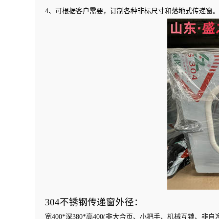
4、可根据客户需要，订制各种非标尺寸和落地式传递窗
304不锈钢传递窗外径：
宽400*深380*高400(非大合页、小把手、机械互锁、非