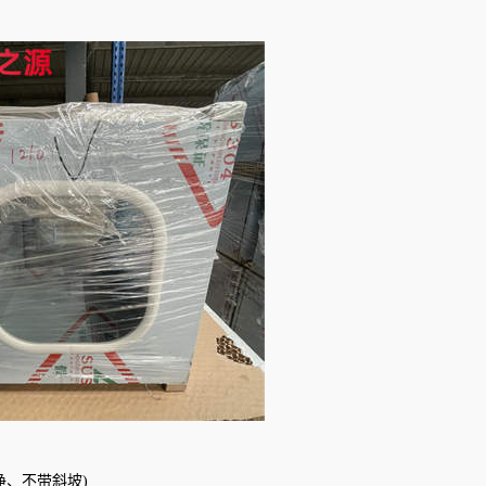
。
自净、不带斜坡)