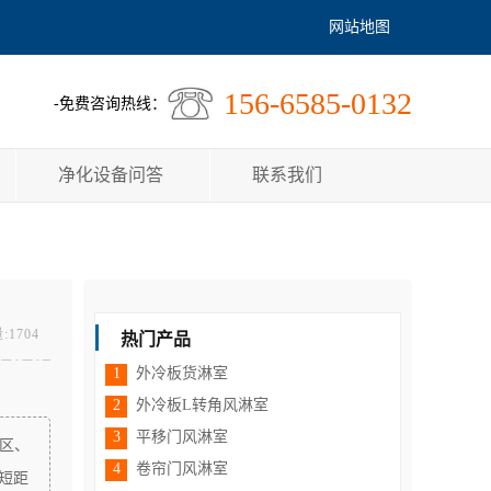
网站地图
156-6585-0132
-免费咨询热线：
净化设备问答
联系我们
:1704
热门产品
1
外冷板货淋室
2
外冷板L转角风淋室
3
平移门风淋室
区、
4
卷帘门风淋室
短距